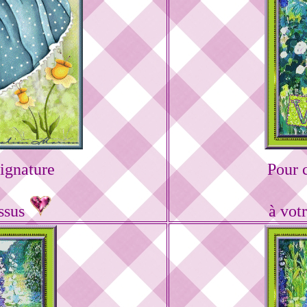
ignature
Pour 
essus
à vot