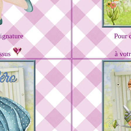
ignature
Pour 
essus
à vot