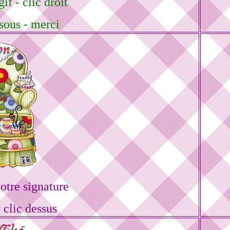
if - clic droit
sous - merci
tre signature
 clic dessus