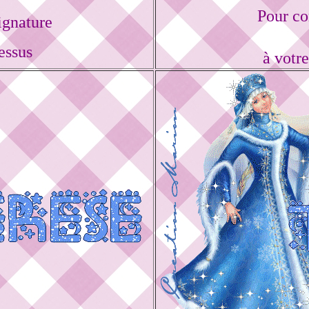
Pour co
ignature
essus
à votr