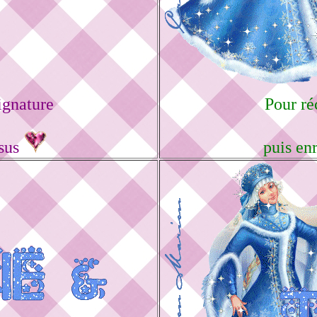
ignature
Pour réc
ssus
puis en