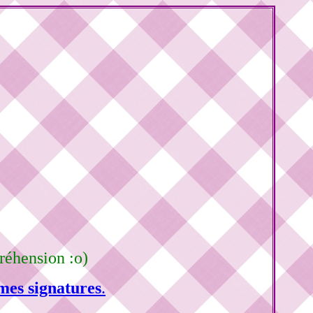
réhension :o)
mes signatures
.