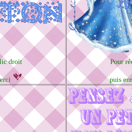
lic droit
Pour réc
Merci
puis en