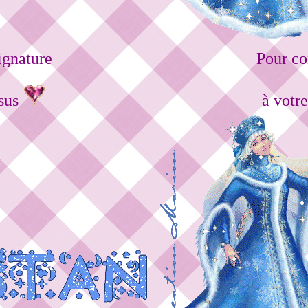
ignature
Pour co
ssus
à votr