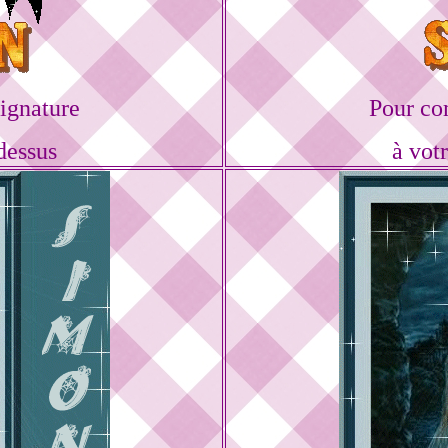
ignature
Pour co
dessus
à vot