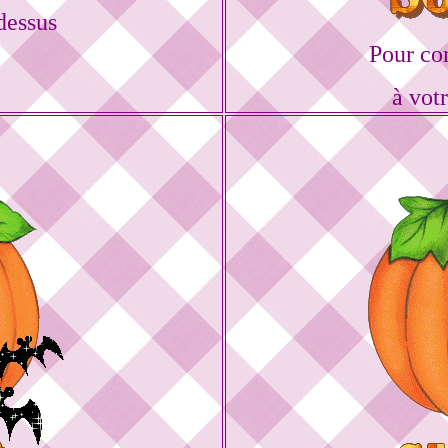
dessus
Pour co
à vot