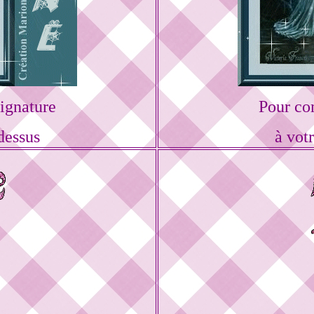
ignature
Pour co
dessus
à vot