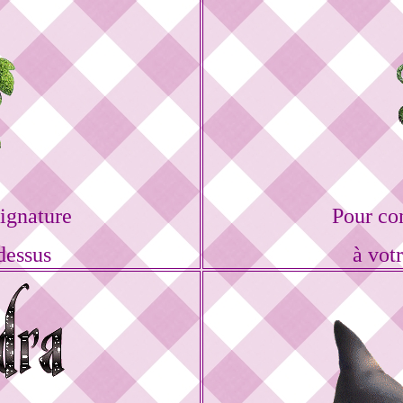
ignature
Pour co
dessus
à vot