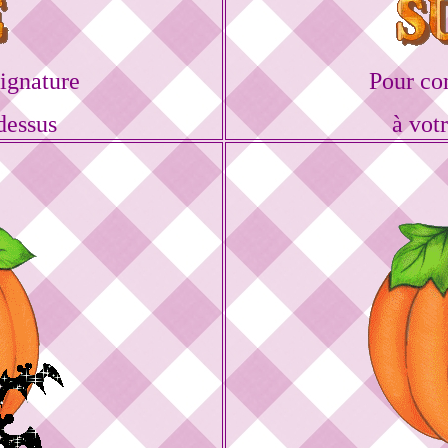
ignature
Pour co
dessus
à vot