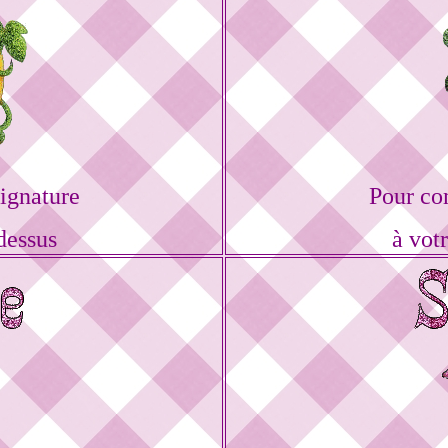
ignature
Pour co
dessus
à vot