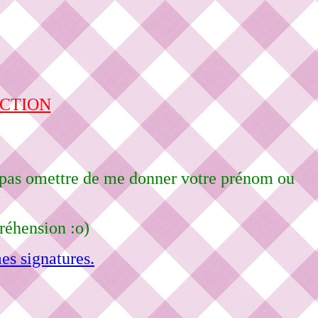
ECTION
e pas omettre de me donner votre prénom ou
réhension :o)
es signatures.