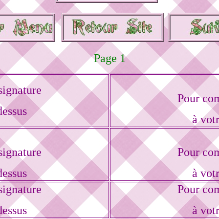
Page 1
ignature
Pour com
dessus
à vot
ignature
Pour com
dessus
à vot
ignature
Pour com
dessus
à vot