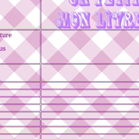
ture
us