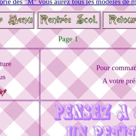
orie des "M" vous aurez tous les modèles de m
Page 1
ture
Pour command
us
A votre pré