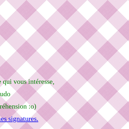
 qui vous intéresse,
eudo
réhension :o)
es signatures.