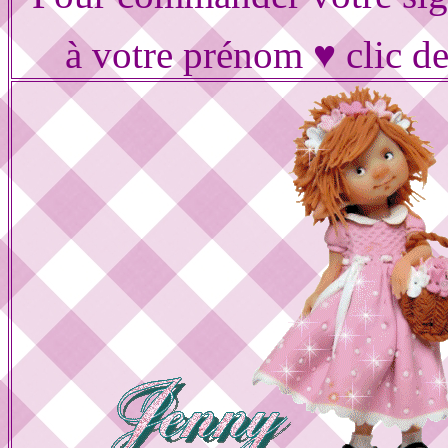
à votre prénom ♥ clic d