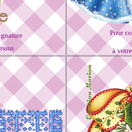
Pour co
ignature
essus
à votr