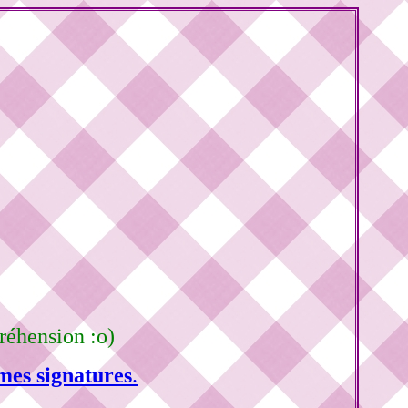
réhension :o)
mes signatures
.