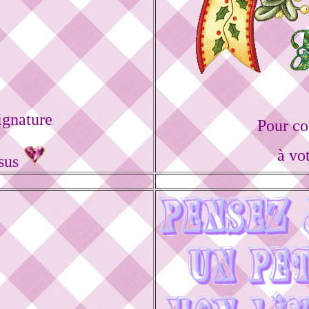
ignature
Pour co
à vo
ssus