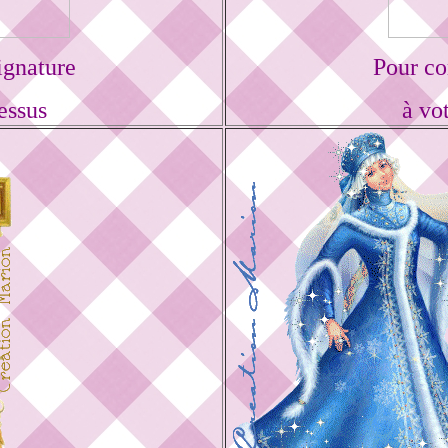
ignature
Pour co
essus
à vo