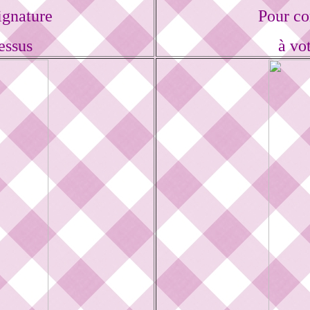
ignature
Pour co
essus
à vo