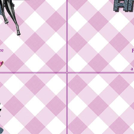
re
P
a