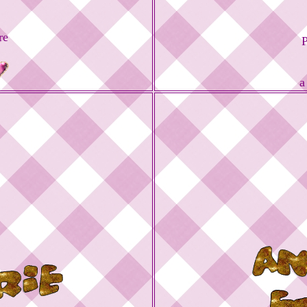
re
P
a