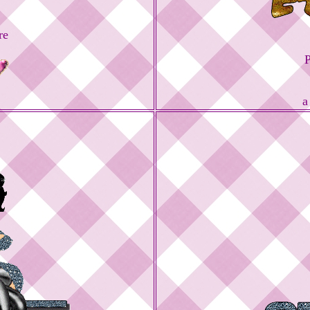
re
P
a