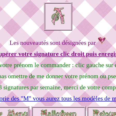
Les nouveautés sont désignées par
pérer votre signature clic droit puis enregi
votre prénom le commander : clic gauche sur c
pas omettre de me donner votre prénom ou ps
3 signatures par semaine, merci de votre comp
orie des "M" vous aurez tous les modèles de m