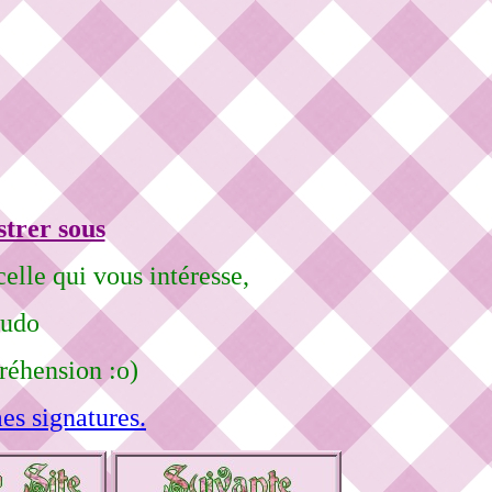
strer sous
elle qui vous intéresse,
eudo
réhension :o)
es signatures.