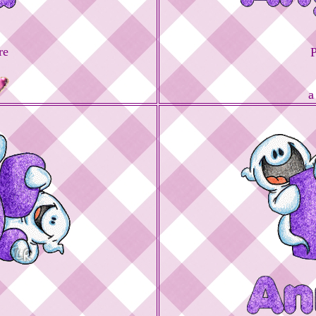
re
P
a