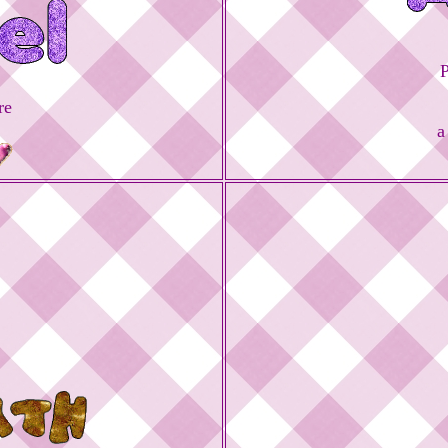
P
re
a