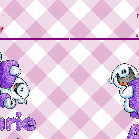
re
P
a