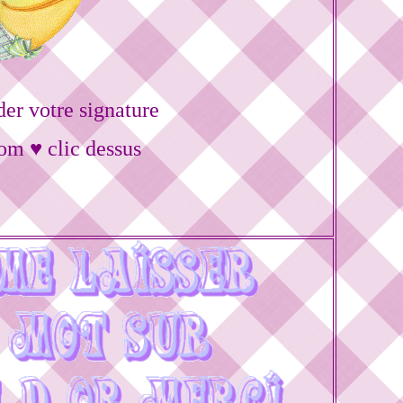
r votre signature
om ♥ clic dessus