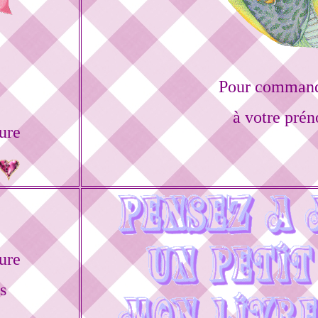
Pour commande
à votre prén
ure
ure
s