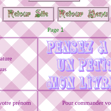
1
Page
ature
sus
votre prénom
Pour commander vot