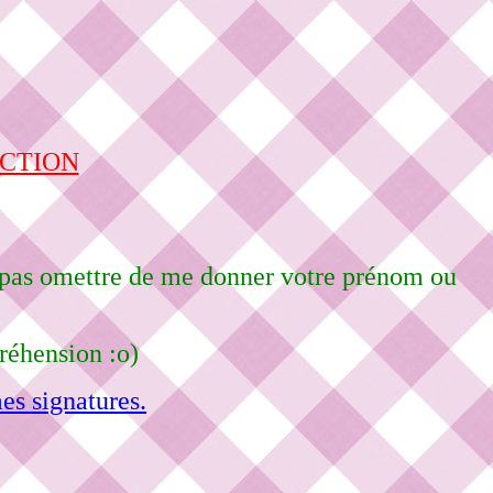
ECTION
ne pas omettre de me donner votre prénom ou
réhension :o)
es signatures.