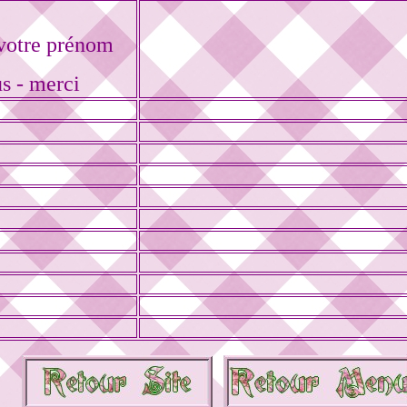
votre prénom
us - merci