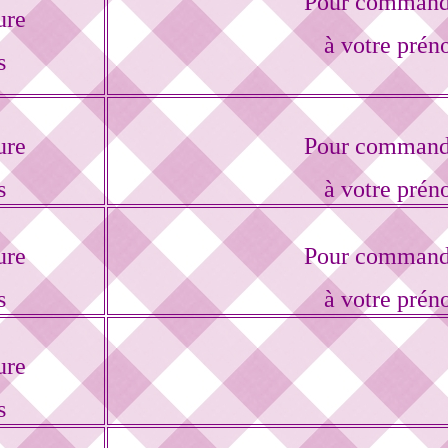
Pour commande
ure
à votre prén
s
ure
Pour commande
s
à votre prén
ure
Pour commande
s
à votre prén
ure
s