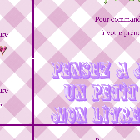
Pour commande
à votre prén
ure
ure
s