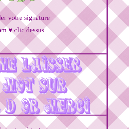
r votre signature
om ♥ clic dessus