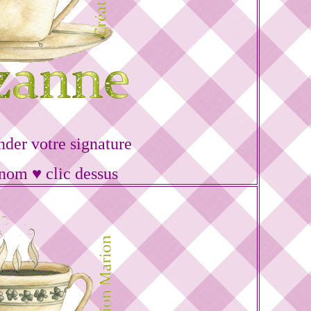
er votre signature
énom ♥ clic dessus