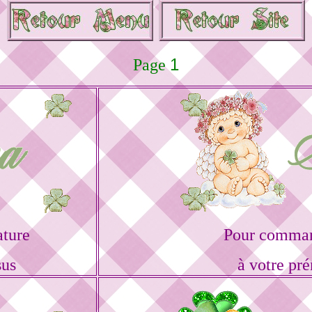
1
Page
ature
Pour command
sus
à votre pr