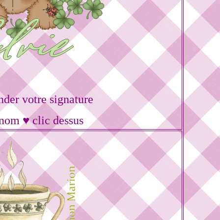
er votre signature
énom ♥ clic dessus