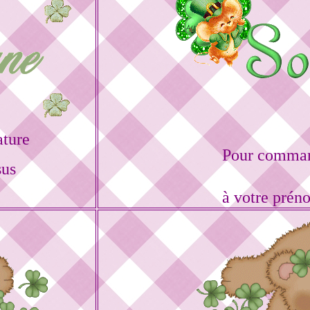
ature
Pour command
sus
à votre prén