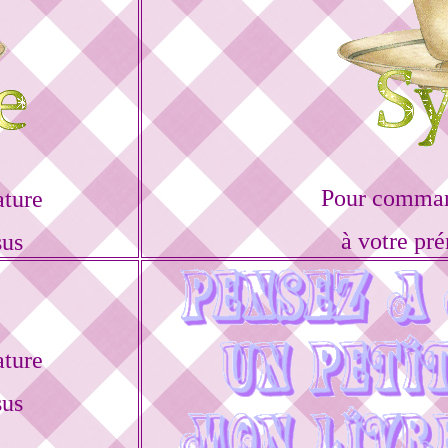
Pour command
ature
à votre pr
sus
ature
sus