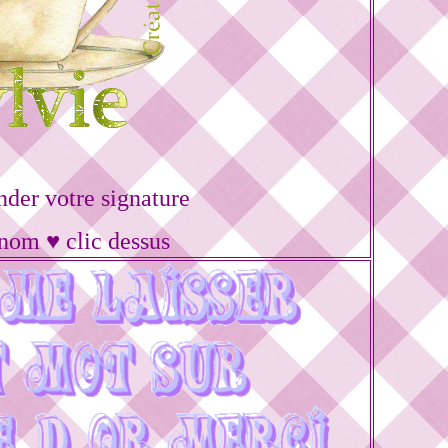
er votre signature
énom ♥ clic dessus