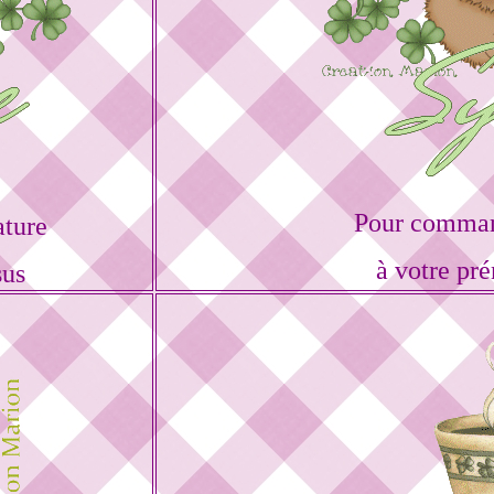
Pour command
ature
à votre pr
sus