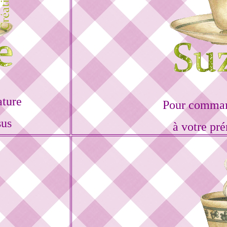
ature
Pour command
sus
à votre pr