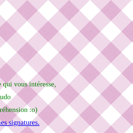
 qui vous intéresse,
eudo
réhension :o)
es signatures.