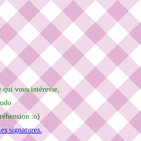
 qui vous intéresse,
eudo
réhension :o)
es signatures.