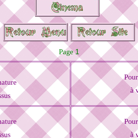
1
Page
Pour
nature
à 
ssus
nature
Pour
ssus
à 