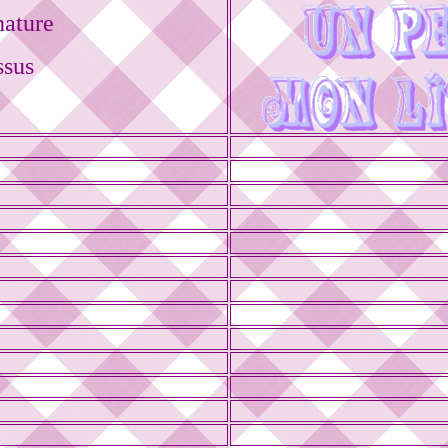
nature
ssus