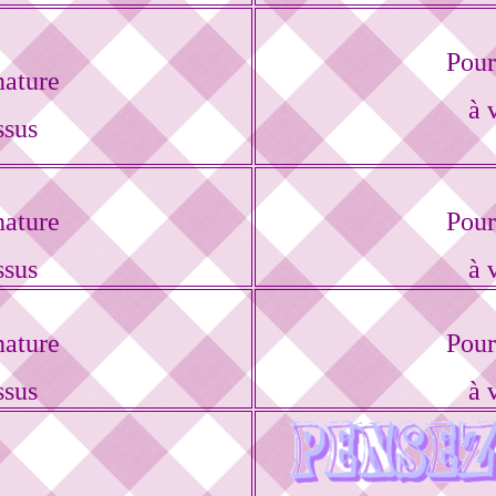
Pour
nature
à 
ssus
nature
Pour
ssus
à 
nature
Pour
ssus
à 