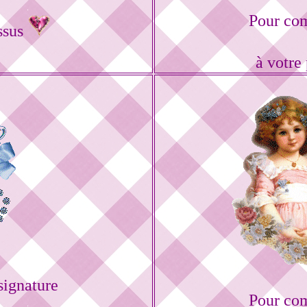
Pour com
ssus
à votre
ignature
Pour com