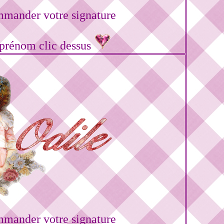
mander votre signature
 prénom clic dessus
mander votre signature