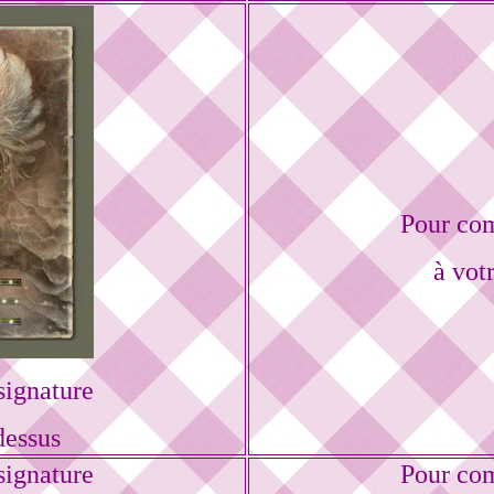
Pour com
à vot
ignature
dessus
ignature
Pour com