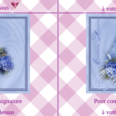
ssus
à vot
ignature
Pour com
dessus
à vot