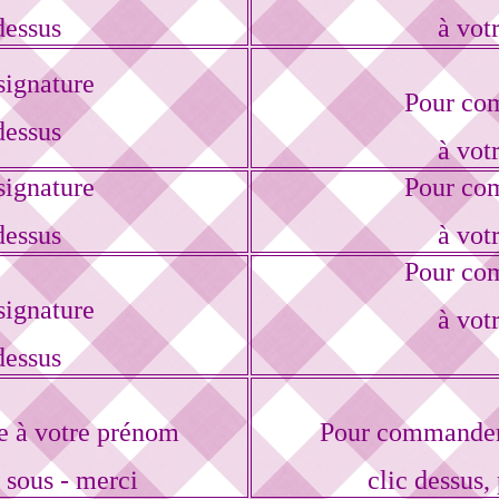
dessus
à vot
ignature
Pour com
dessus
à vot
ignature
Pour com
dessus
à vot
Pour com
ignature
à vot
dessus
e à votre prénom
Pour commander 
r sous - merci
clic dessus, 