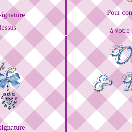
Pour com
ignature
dessus
à votre
ignature