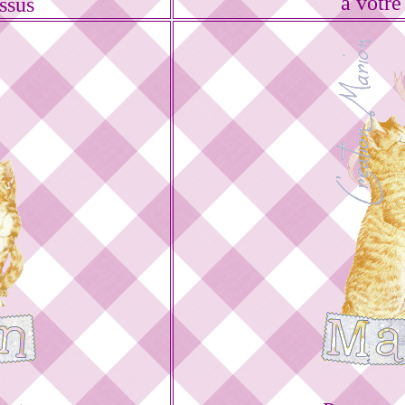
à votre
ssus