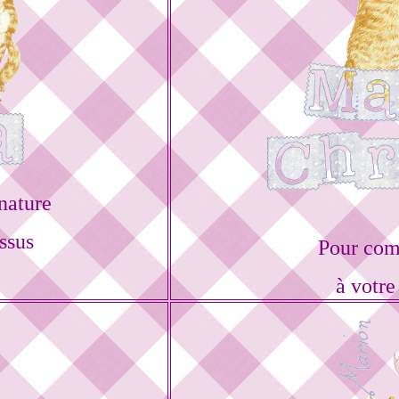
nature
ssus
Pour com
à votre