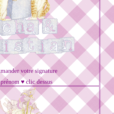
mander votre signature
 prénom ♥ clic dessus