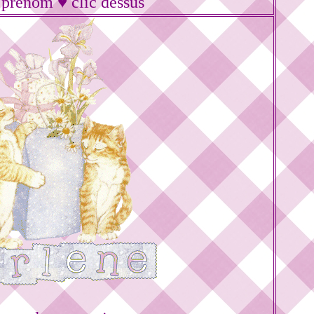
 prénom ♥ clic dessus