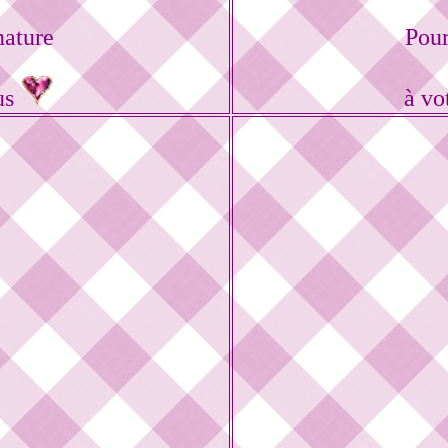
nature
Pour
us
à vo