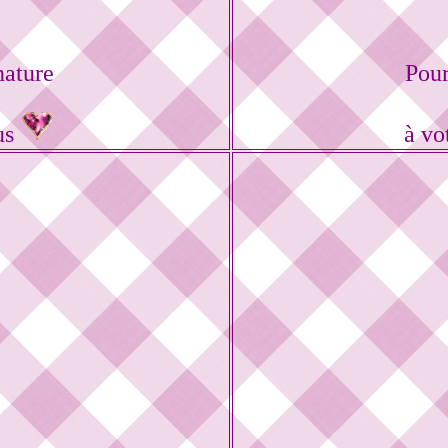
nature
Pour
us
à vo