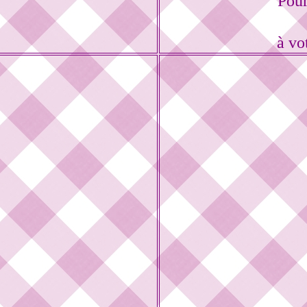
Pour
à vo