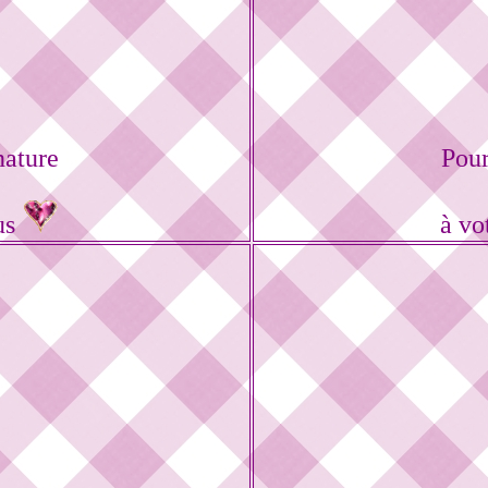
nature
Pour
us
à vo