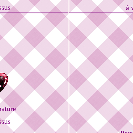
ssus
à 
nature
ssus