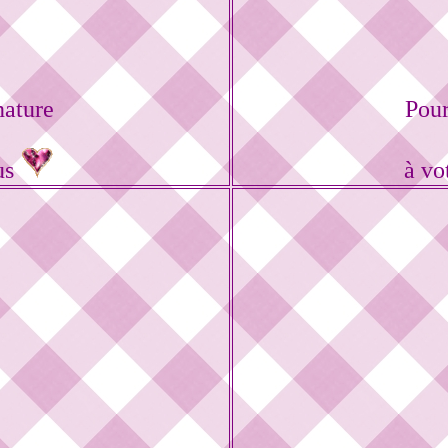
nature
Pour
us
à vo