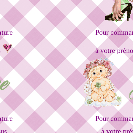
ature
Pour command
s
à votre prén
ature
Pour command
sus
à votre pr