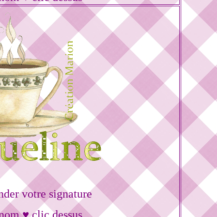
er votre signature
énom ♥ clic dessus