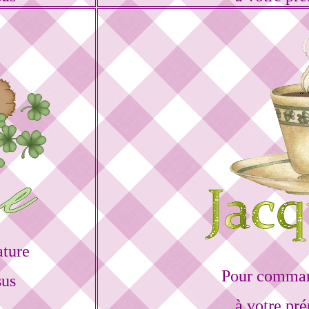
ature
Pour command
sus
à votre pr