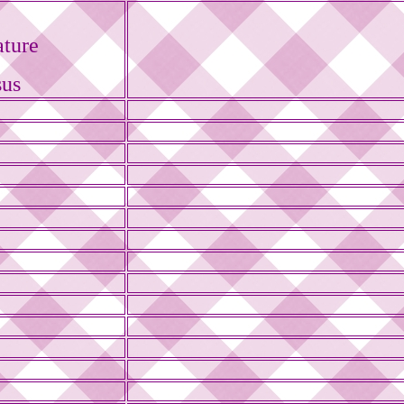
ature
sus