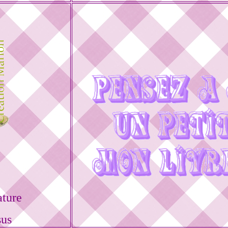
ature
sus