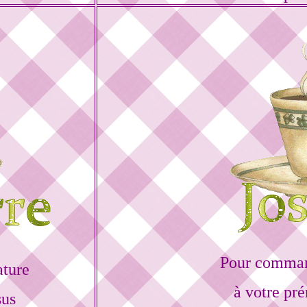
Pour command
ature
à votre pr
sus