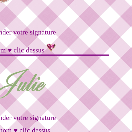
er votre signature
om ♥ clic dessus
er votre signature
énom ♥ clic dessus