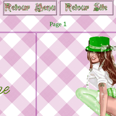
1
Page