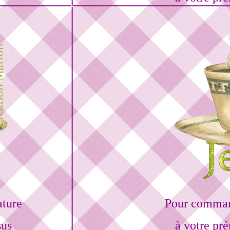
ature
Pour command
sus
à votre pr