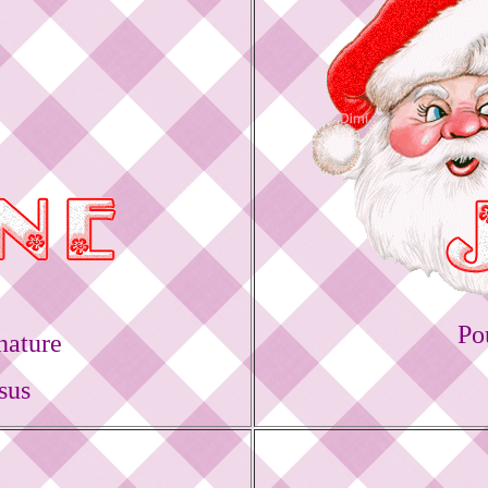
Po
nature
sus