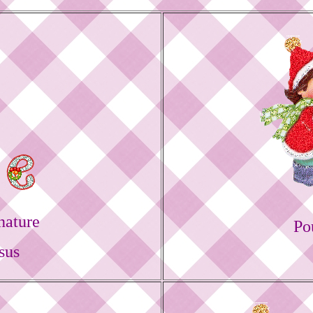
nature
Po
sus