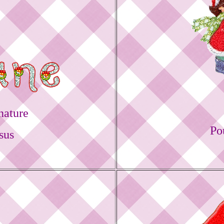
nature
Po
sus