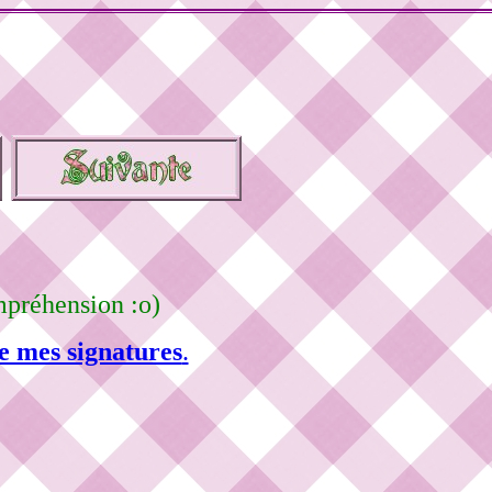
mpréhension :o)
e mes signatures
.