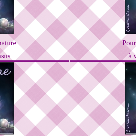
nature
Pour
ssus
à 