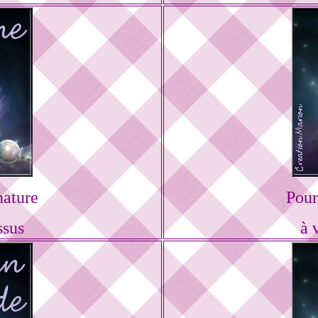
nature
Pour
ssus
à 