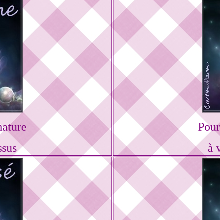
nature
Pour
ssus
à 