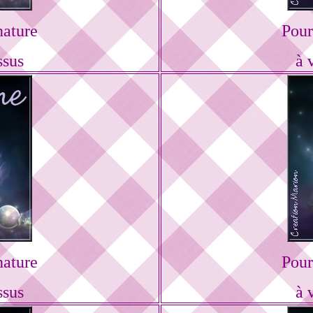
nature
Pour
ssus
à 
nature
Pour
ssus
à 