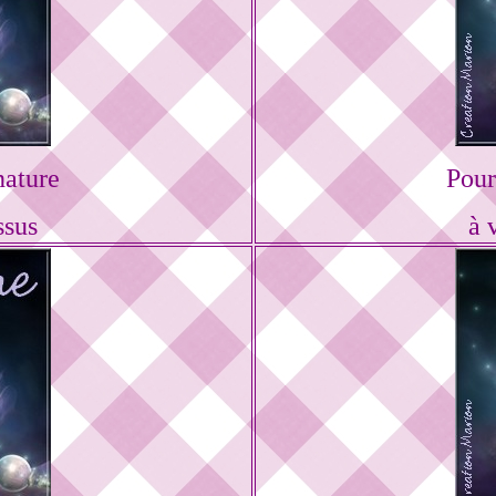
nature
Pour
ssus
à 