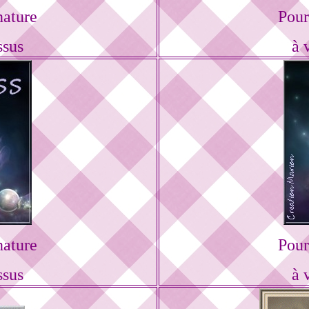
nature
Pour
ssus
à 
nature
Pour
ssus
à 