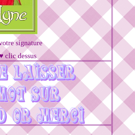
otre signature
♥ clic dessus