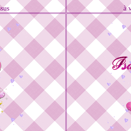
ssus
à 