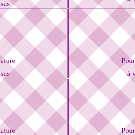
ssus
ature
Pour
ssus
à 
ature
Pour