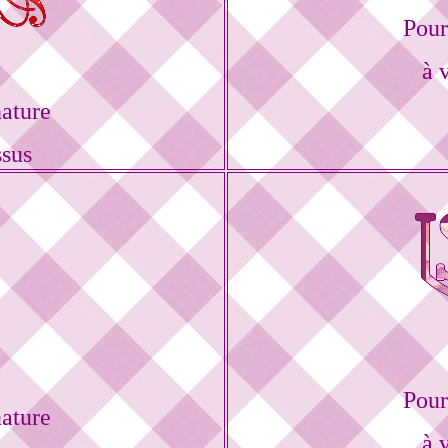
Pour
à 
ature
ssus
Pour
ature
à 