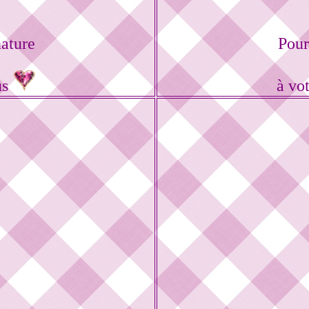
ature
Pour
us
à vo