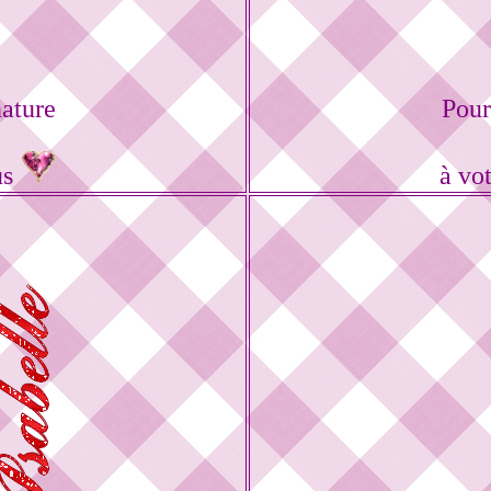
ature
Pour
us
à vo