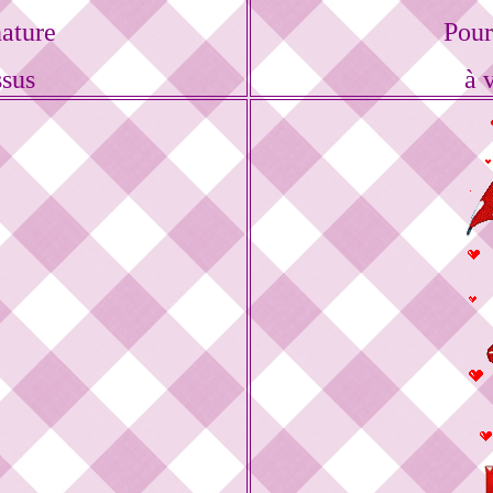
ature
Pour
ssus
à 