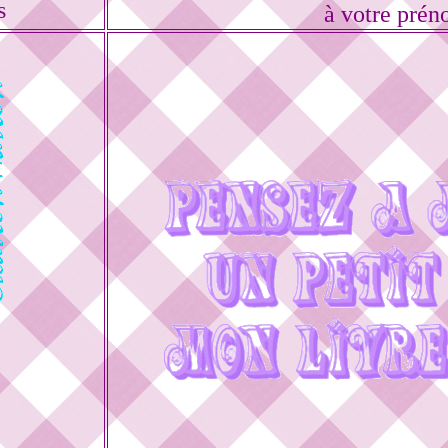
s
à votre prén