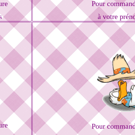
ure
Pour commande
s
à votre prén
ure
Pour commande