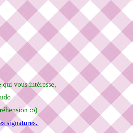
 qui vous intéresse,
eudo
réhension :o)
s signatures.