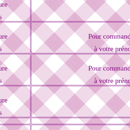
ure
s
ure
Pour commande
s
à votre prén
ure
Pour commande
s
à votre prén
ure
s