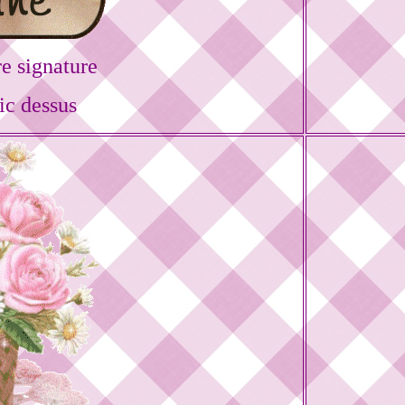
e signature
ic dessus