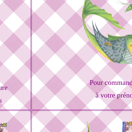
Pour commande
ure
à votre prén
s