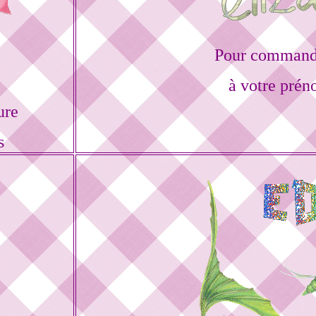
Pour commande
à votre prén
ure
s