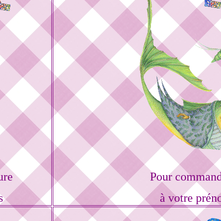
ure
Pour commande
s
à votre prén