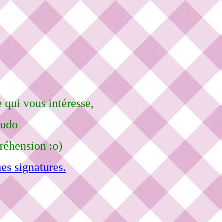
 qui vous intéresse,
eudo
réhension :o)
es signatures.