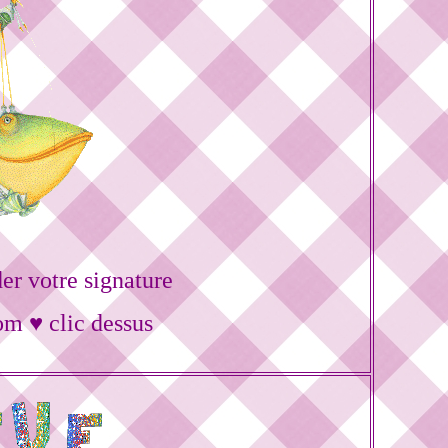
r votre signature
om ♥ clic dessus