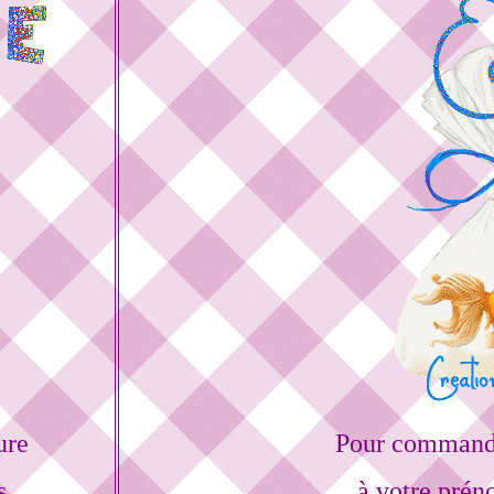
ure
Pour commande
s
à votre prén