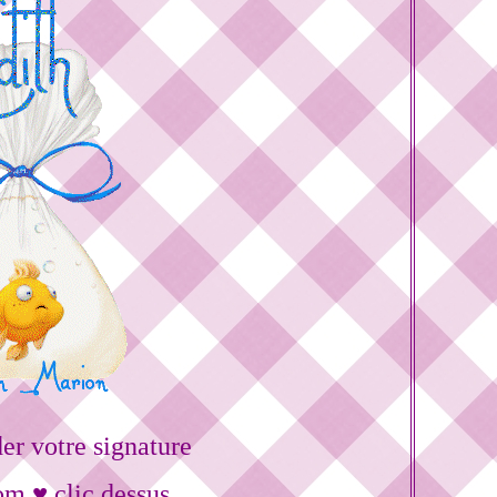
r votre signature
om ♥ clic dessus