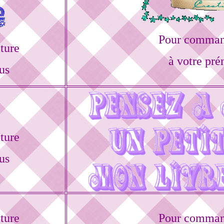
Pour command
ture
à votre pré
us
ture
us
ture
Pour command