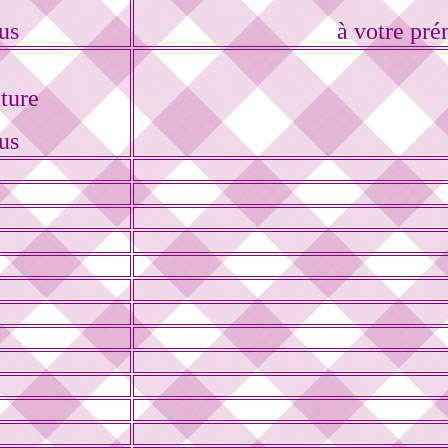
us
à votre pré
ture
us