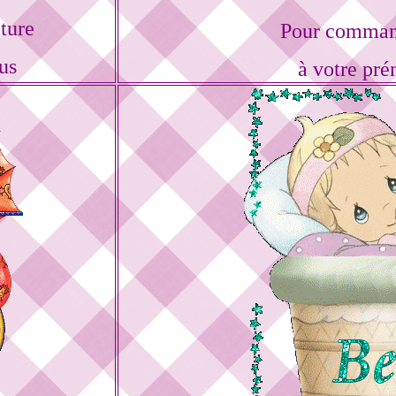
ture
Pour command
us
à votre pré