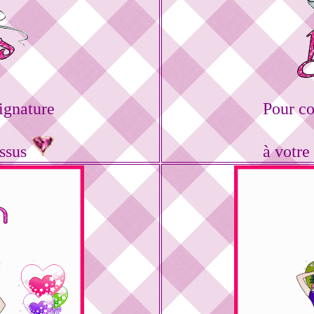
ignature
Pour c
essus
à votre