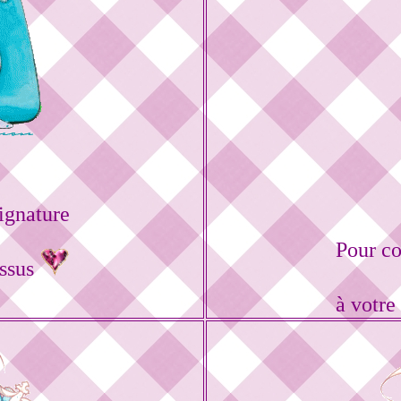
ignature
Pour c
essus
à votre