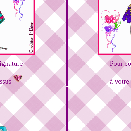
ignature
Pour c
essus
à votre