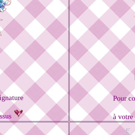
ignature
Pour c
essus
à votre