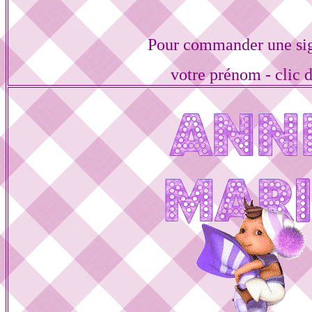
Pour commander une sig
votre prénom - clic 