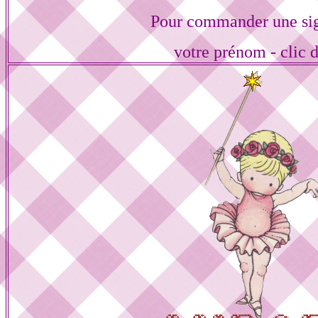
Pour commander une sig
votre prénom - clic 