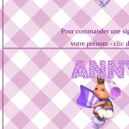
Pour commander une sig
votre prénom - clic 