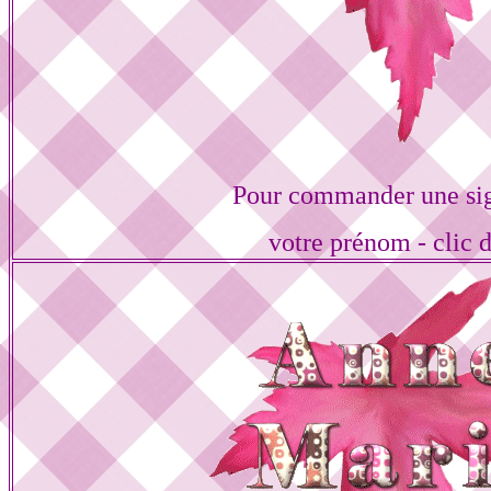
Pour commander une sig
votre prénom - clic 