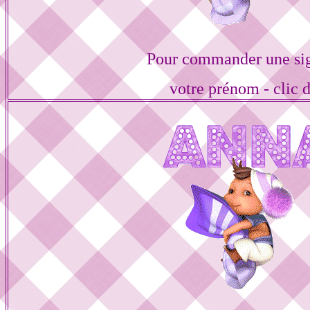
Pour commander une sig
votre prénom - clic 