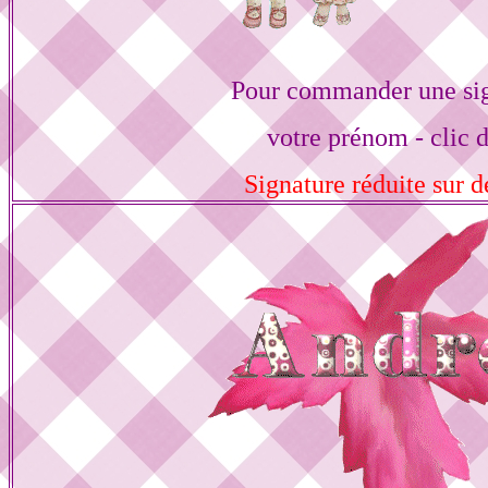
Pour commander une sig
votre prénom - clic 
Signature réduite sur