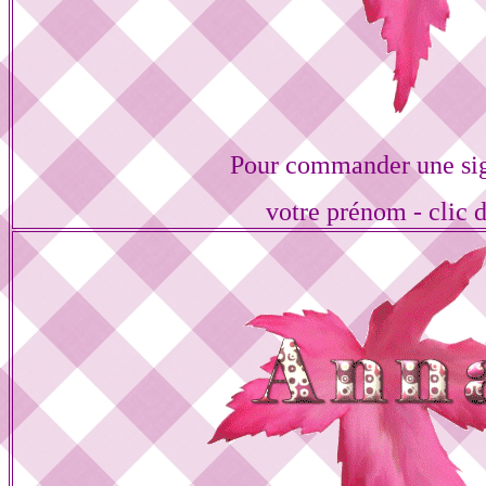
Pour commander une sig
votre prénom - clic 