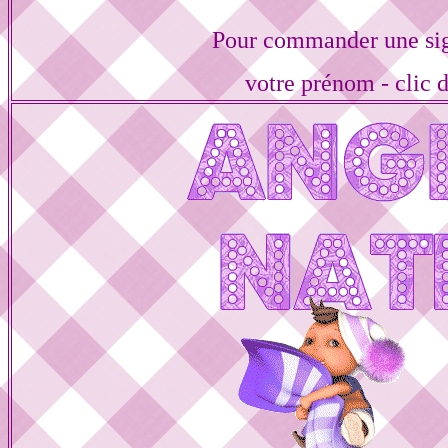
Pour commander une sig
votre prénom - clic 