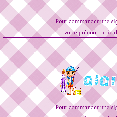
Pour commander une sig
votre prénom - clic 
Pour commander une sig