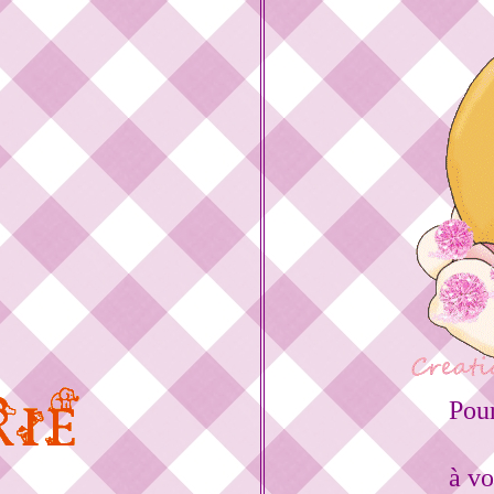
Pou
à vo