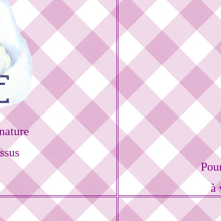
nature
ssus
Pou
à 