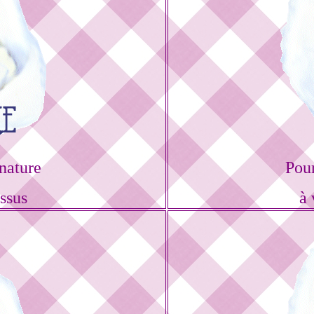
nature
Pou
ssus
à 