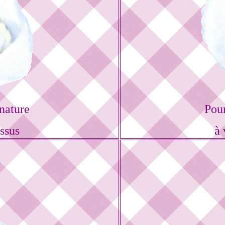
nature
Pou
ssus
à 