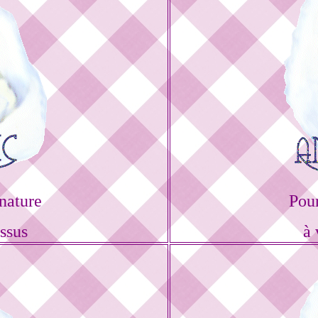
nature
Pou
ssus
à 