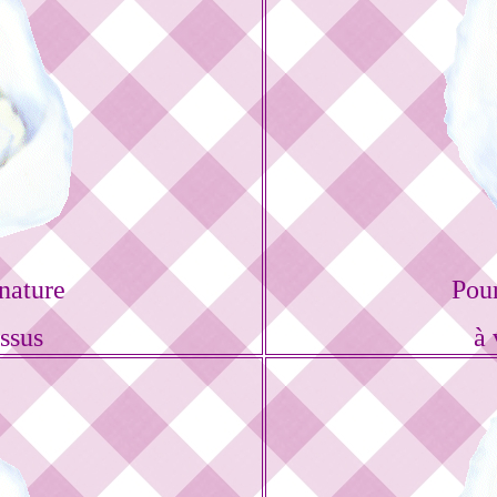
nature
Pou
ssus
à 