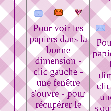
Pour voir les
papiers dans la
Pou
bonne
papi
dimension -
clic gauche -
dim
une fenêtre
cli
s'ouvre - pour
un
récupérer le
s'ou