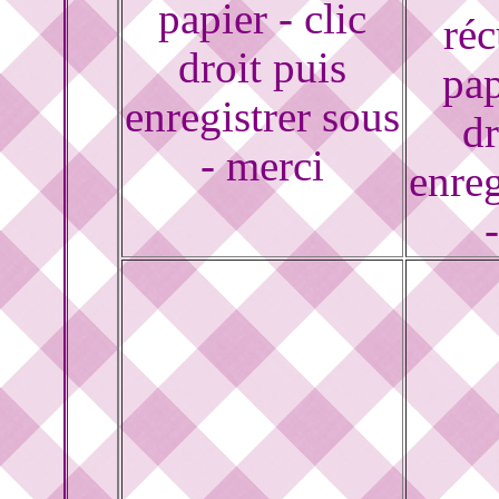
papier - clic
réc
droit puis
pap
enregistrer sous
dr
- merci
enreg