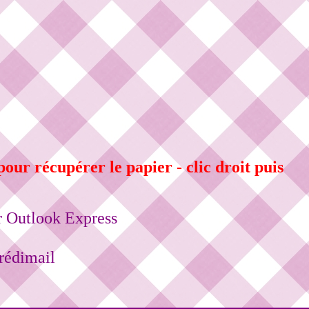
pour récupérer le papier - clic droit puis
ur Outlook Express
crédimail