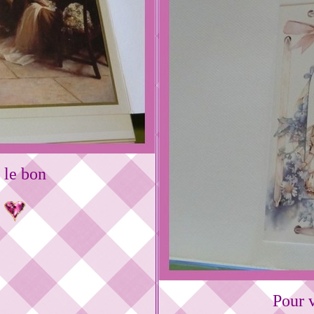
 le bon
s
Pour v