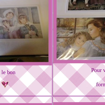
Pour v
 le bon
for
s