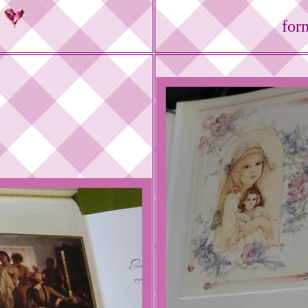
s
for