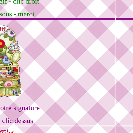
if - clic droit
sous - merci
tre signature
 clic dessus